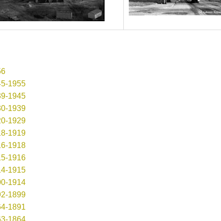
56
945-1955
939-1945
930-1939
920-1929
918-1919
916-1918
915-1916
914-1915
900-1914
892-1899
864-1891
863-1864