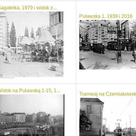
agatelka, 1979 i widok z...
Puławska 1, 1939 i 2016
idok na Puławską 1-15, 1...
Tramwaj na Czerniakowski