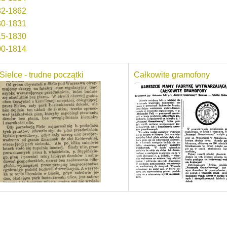
832-1862
830-1831
815-1830
000-1814
Sielce - trudne początki
Całkowite gramofony