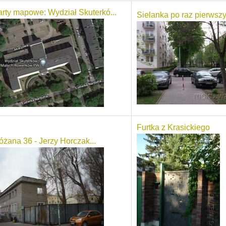
arty mapowe: Wydział Skuterkó...
Sielanka po raz pierwsz
Furtka z Krasickiego
óżana 36 - Jerzy Horczak...