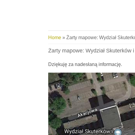
Skip to main content
You are here
Home
» Żarty mapowe: Wydział Skuter
Żarty mapowe: Wydział Skuterków 
Dziękuję za nadesłaną informację.