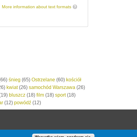
More information about text formats
66)
śnieg
(65)
Ostrzelane
(60)
kościół
26)
kwiat
(26)
samochód Warszawa
(26)
(19)
bluszcz
(18)
film
(18)
sport
(18)
ar
(12)
powódź
(12)
Designed by
Zymphonies