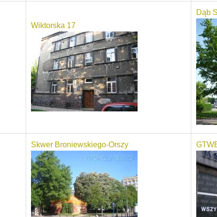
Dąb 
Wiktorska 17
Skwer Broniewskiego-Orszy
GTWB 