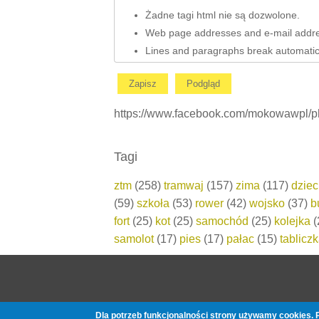
Żadne tagi html nie są dozwolone.
Web page addresses and e-mail address
Lines and paragraphs break automatica
https://www.facebook.com/mokowawpl/
Tagi
ztm
(258)
tramwaj
(157)
zima
(117)
dzie
(59)
szkoła
(53)
rower
(42)
wojsko
(37)
b
fort
(25)
kot
(25)
samochód
(25)
kolejka
(
samolot
(17)
pies
(17)
pałac
(15)
tablicz
Copyright © 2026, moko.waw.pl
Dla potrzeb funkcjonalności strony używamy cookies. P