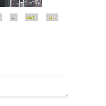
9
…
next ›
last »