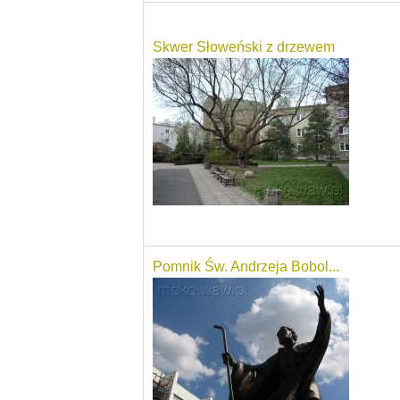
Skwer Słoweński z drzewem
Pomnik Św. Andrzeja Bobol...