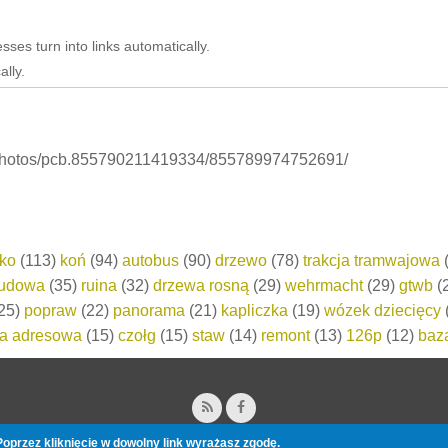
es turn into links automatically.
lly.
photos/pcb.855790211419334/855789974752691/
cko
(113)
koń
(94)
autobus
(90)
drzewo
(78)
trakcja tramwajowa
(
udowa
(35)
ruina
(32)
drzewa rosną
(29)
wehrmacht
(29)
gtwb
(
25)
popraw
(22)
panorama
(21)
kapliczka
(19)
wózek dziecięcy
ka adresowa
(15)
czołg
(15)
staw
(14)
remont
(13)
126p
(12)
baz
oprzez kliknięcie w dowolny link wyrażasz zgodę.