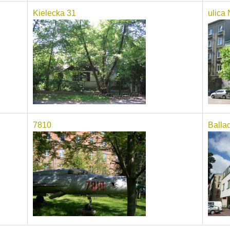
Kielecka 31
ulica 
7810
Balla