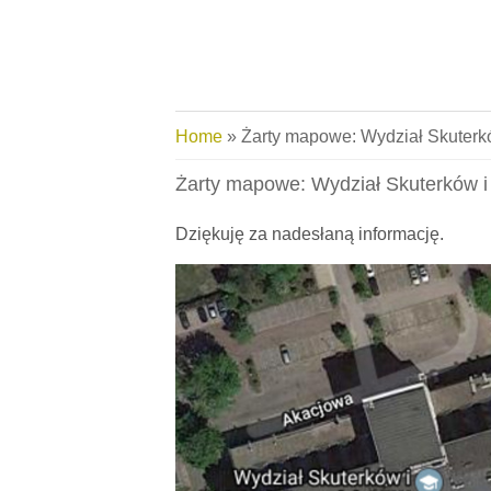
Skip to main content
You are here
Home
» Żarty mapowe: Wydział Skuter
Żarty mapowe: Wydział Skuterków 
Dziękuję za nadesłaną informację.