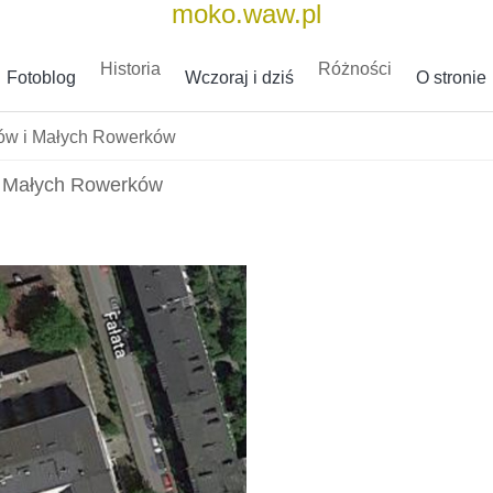
moko.waw.pl
Historia
Różności
Fotoblog
Wczoraj i dziś
O stronie
ków i Małych Rowerków
i Małych Rowerków