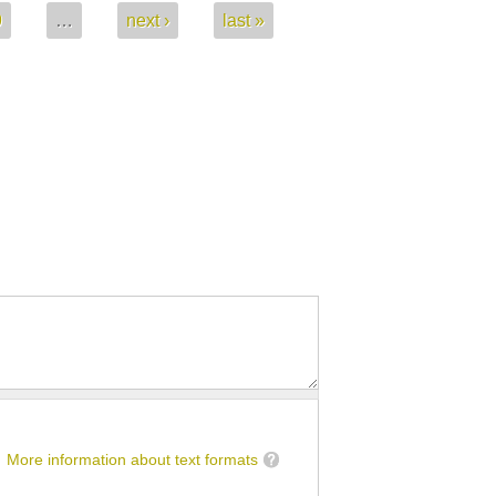
9
…
next ›
last »
More information about text formats