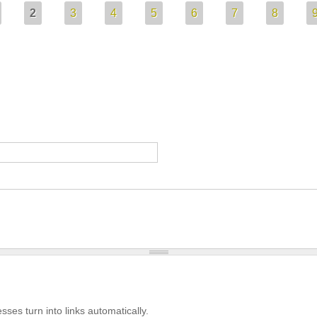
2
3
4
5
6
7
8
es turn into links automatically.