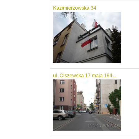
Kazimierzowska 34
ul. Olszewska 17 maja 194...