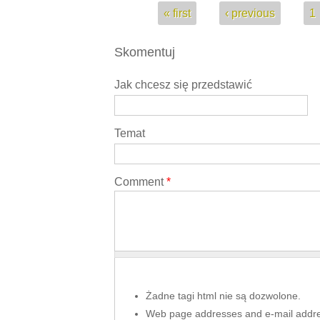
Pages
« first
‹ previous
1
Skomentuj
Jak chcesz się przedstawić
Temat
Comment
*
Żadne tagi html nie są dozwolone.
Web page addresses and e-mail address