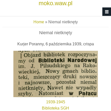
moko.waw.pl
Skip to main content
You are here
Home
» Niemal nietknęty
Niemal nietknęty
Kurjer Poranny, 6 października 1939, crispa
1939-1945
Biblioteka SGH