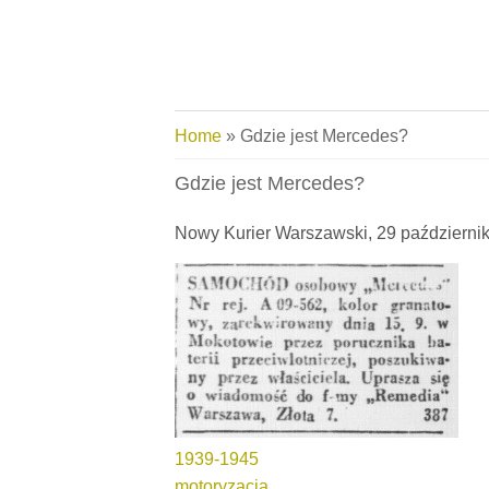
Skip to main content
You are here
Home
» Gdzie jest Mercedes?
Gdzie jest Mercedes?
Nowy Kurier Warszawski, 29 październi
1939-1945
motoryzacja