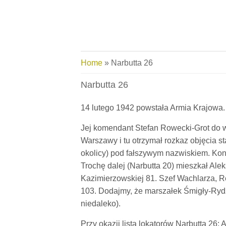
Skip to main content
You are here
Home
» Narbutta 26
Narbutta 26
14 lutego 1942 powstała Armia Krajowa.
Jej komendant Stefan Rowecki-Grot do w
Warszawy i tu otrzymał rozkaz objęcia s
okolicy) pod fałszywym nazwiskiem. Kons
Trochę dalej (Narbutta 20) mieszkał Al
Kazimierzowskiej 81. Szef Wachlarza, R
103. Dodajmy, że marszałek Śmigły-Rydz
niedaleko).
Przy okazji lista lokatorów Narbutta 26