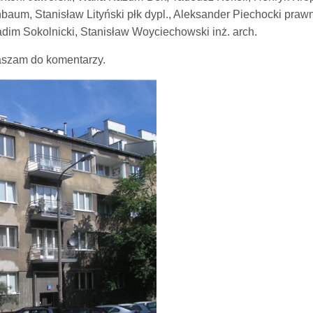
aum, Stanisław Lityński płk dypl., Aleksander Piechocki prawni
im Sokolnicki, Stanisław Woyciechowski inż. arch.
raszam do komentarzy.