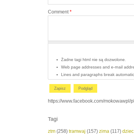
Comment
*
Żadne tagi html nie są dozwolone.
Web page addresses and e-mail address
Lines and paragraphs break automatica
https://www.facebook.com/mokowawpl
Tagi
ztm
(258)
tramwaj
(157)
zima
(117)
dzie