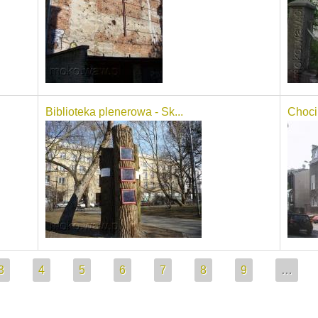
Biblioteka plenerowa - Sk...
Choci
3
4
5
6
7
8
9
…