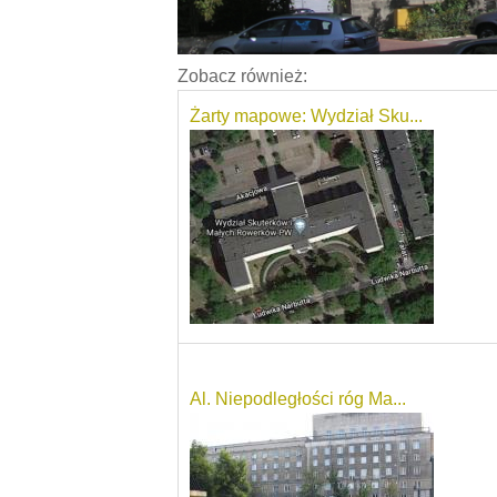
Zobacz również:
Żarty mapowe: Wydział Sku...
Al. Niepodległości róg Ma...