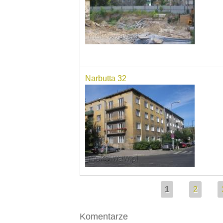
Narbutta 32
Pages
1
2
Komentarze