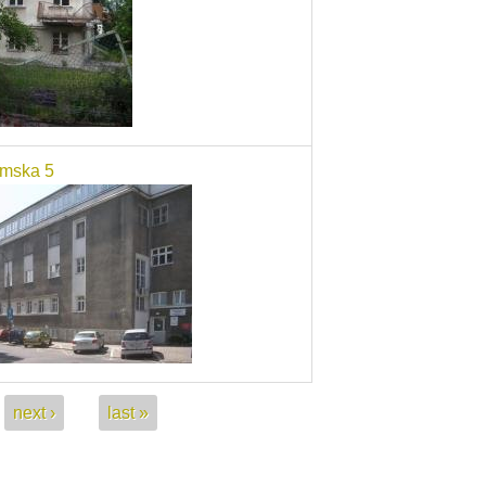
mska 5
next ›
last »