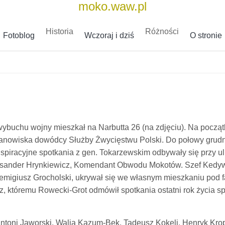
moko.waw.pl
Historia
Różności
Fotoblog
Wczoraj i dziś
O stronie
ybuchu wojny mieszkał na Narbutta 26 (na zdjęciu). Na począt
tanowiska dowódcy Służby Żwycięstwu Polski. Do połowy grudnia
piracyjne spotkania z gen. Tokarzewskim odbywały się przy ul.
eksander Hrynkiewicz, Komendant Obwodu Mokotów. Szef Kedywu
emigiusz Grocholski, ukrywał się we własnym mieszkaniu pod 
, któremu Rowecki-Grot odmówił spotkania ostatni rok życia sp
: Antoni Jaworski, Walia Kazum-Bek, Tadeusz Kokeli, Henryk Kro