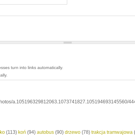
es turn into links automatically.
lly.
/photos/a.105196329812063.1073741827.105194693145560/4
cko
(113)
koń
(94)
autobus
(90)
drzewo
(78)
trakcja tramwajowa
(