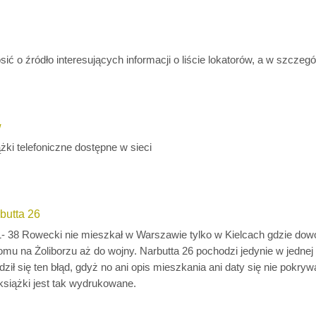
ić o źródło interesujących informacji o liście lokatorów, a w szcze
w
żki telefoniczne dostępne w sieci
butta 26
- 38 Rowecki nie mieszkał w Warszawie tylko w Kielcach gdzie dowo
omu na Żoliborzu aż do wojny. Narbutta 26 pochodzi jedynie w jednej
zrodził się ten błąd, gdyż no ani opis mieszkania ani daty się nie po
książki jest tak wydrukowane.