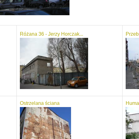
Różana 36 - Jerzy Horczak...
Przeb
Ostrzelana ściana
Huma