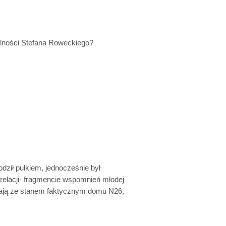
gólności Stefana Roweckiego?
dził pułkiem, jednocześnie był
 relacji- fragmencie wspomnień młodej
krywają ze stanem faktycznym domu N26,